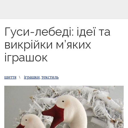
Гуси-лебеді: ідеї та
викрійки м’яких
іграшок
шиття
іграшки
текстиль
\
,