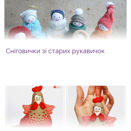
Сніговички зі старих рукавичок