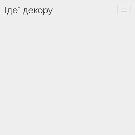
Ідеї декору
Togg
navi