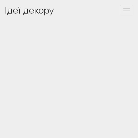
Ідеї декору
Togg
navi