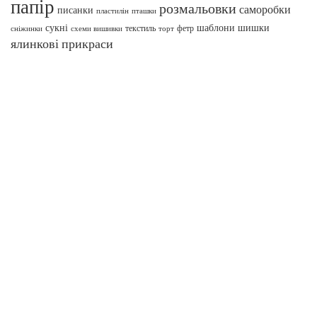
папір
розмальовки
саморобки
писанки
пташки
пластилін
сукні
шаблони
шишки
текстиль
фетр
сніжинки
схеми вишивки
торт
ялинкові прикраси