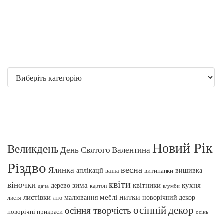
Новий Рік
Великдень
День Святого Валентина
Різдво
весна
Ялинка
аплікації
вишивка
витинанки
ванна
квіти
віночки
зима
квітники
кухня
дерево
картон
клумби
дача
нитки
меблі
листівки
малювання
новорічний декор
листя
літо
осінній декор
осіння творчість
новорічні прикраси
осінь