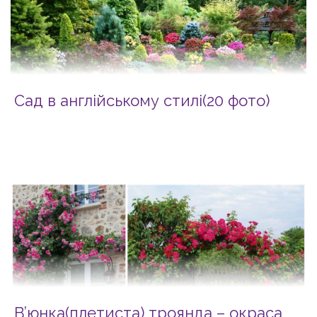
Сад в англійському стилі(20 фото)
В’юнка(плетиста) троянда – окраса