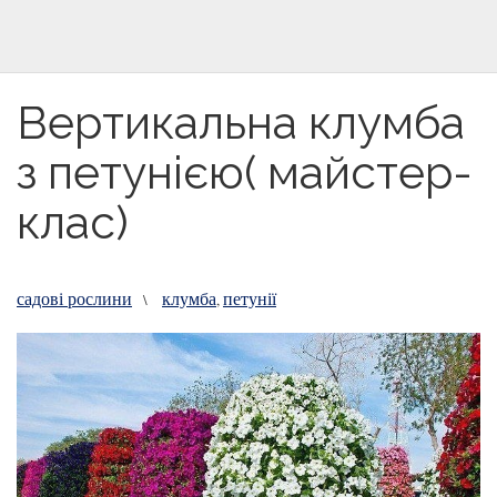
Вертикальна клумба
з петунією( майстер-
клас)
садові рослини
клумба
петунії
\
,