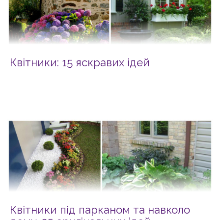
Квітники: 15 яскравих ідей
Квітники під парканом та навколо