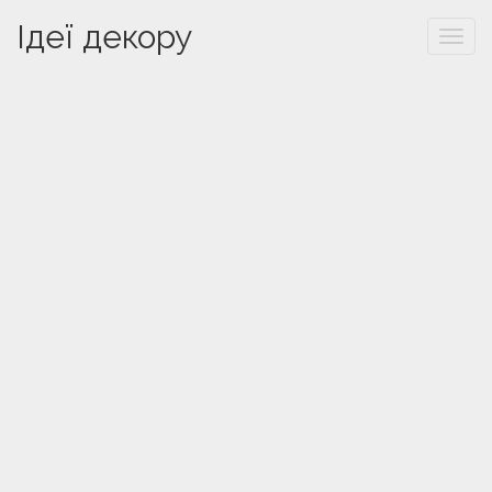
Ідеї декору
Togg
navi