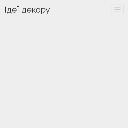
Ідеї декору
Togg
navi