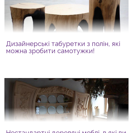
Дизайнерські табуретки з полін, які
можна зробити самотужки!
Нестандартні деревяні меблі, в які ви