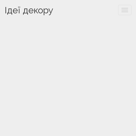
Ідеї декору
Togg
navi