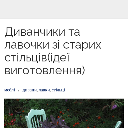
Диванчики та
лавочки зі старих
стільців(ідеї
виготовлення)
меблі
дивани
лавки
стільці
\
,
,