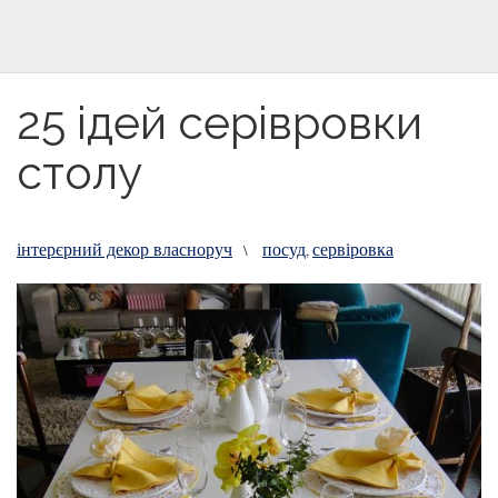
25 ідей серівровки
столу
інтерєрний декор власноруч
посуд
сервіровка
\
,