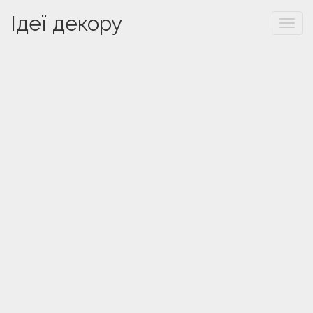
Ідеї декору
Togg
navi