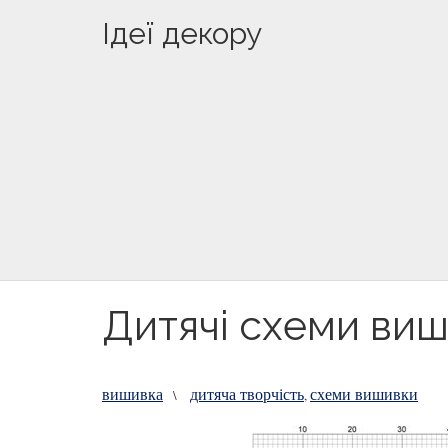
Ідеї декору
Дитячі схеми ви
вишивка
дитяча творчість
схеми вишивки
\
,