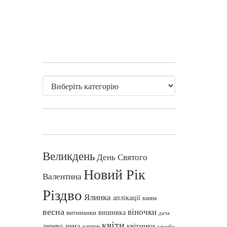
Великдень
День Святого
Новий Рік
Валентина
Різдво
Ялинка
аплікації
ванна
весна
віночки
вишивка
витинанки
дача
квіти
зима
квітники
дерево
картон
клумби