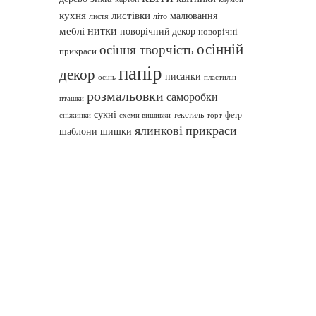
кухня
листівки
малювання
листя
літо
нитки
меблі
новорічний декор
новорічні
осінній
осіння творчість
прикраси
папір
декор
писанки
осінь
пластилін
розмальовки
саморобки
пташки
сукні
текстиль
фетр
сніжинки
схеми вишивки
торт
ялинкові прикраси
шаблони
шишки