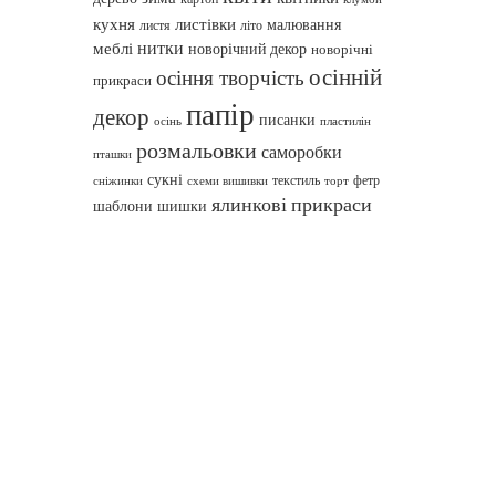
кухня
листівки
малювання
листя
літо
нитки
меблі
новорічний декор
новорічні
осінній
осіння творчість
прикраси
папір
декор
писанки
осінь
пластилін
розмальовки
саморобки
пташки
сукні
текстиль
фетр
сніжинки
схеми вишивки
торт
ялинкові прикраси
шаблони
шишки