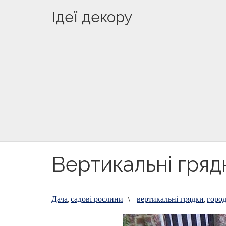
Ідеї декору
Вертикальні гряд
Дача
садові рослини
вертикальні грядки
горо
,
\
,