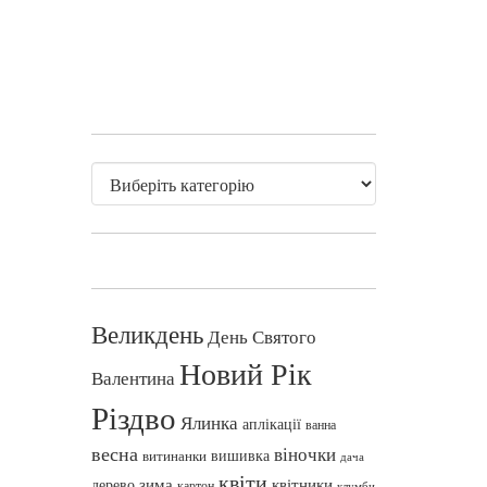
Великдень
День Святого
Новий Рік
Валентина
Різдво
Ялинка
аплікації
ванна
весна
віночки
вишивка
витинанки
дача
квіти
зима
квітники
дерево
картон
клумби