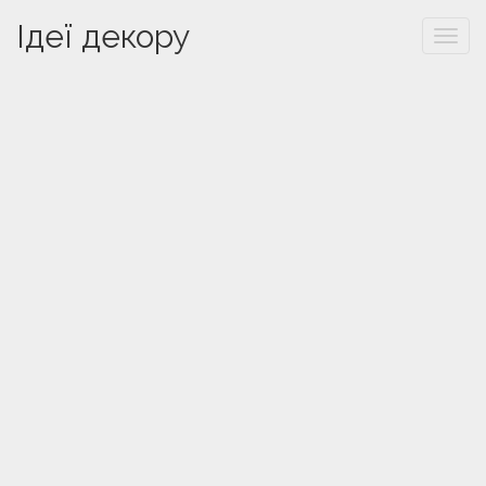
Ідеї декору
Togg
navi