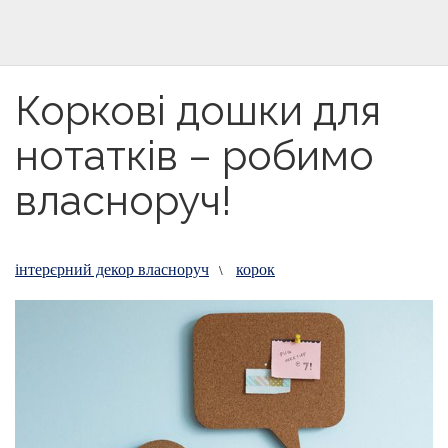
Коркові дошки для
нотатків – робимо
власноруч!
інтерєрний декор власноруч
корок
\