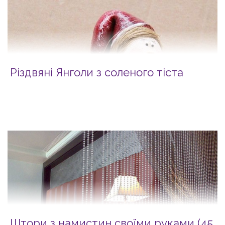
Різдвяні Янголи з соленого тіста
Штори з намистин своїми руками (45