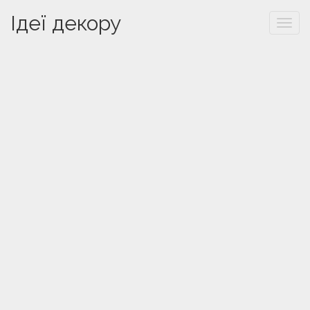
Ідеї декору
Togg
navi