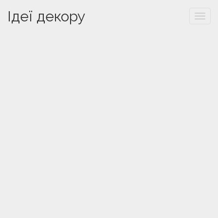
Ідеї декору
Togg
navi