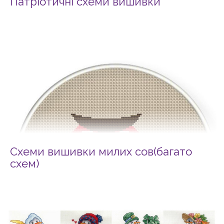
Патріотичні схеми вишивки
Схеми вишивки милих сов(багато
схем)