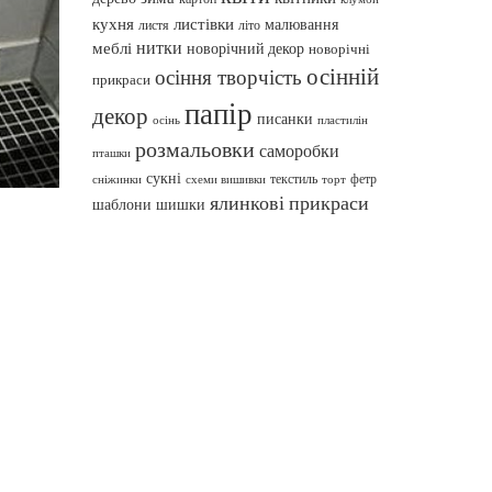
кухня
листівки
малювання
листя
літо
нитки
меблі
новорічний декор
новорічні
осінній
осіння творчість
прикраси
папір
декор
писанки
осінь
пластилін
розмальовки
саморобки
пташки
сукні
текстиль
фетр
сніжинки
схеми вишивки
торт
ялинкові прикраси
шаблони
шишки