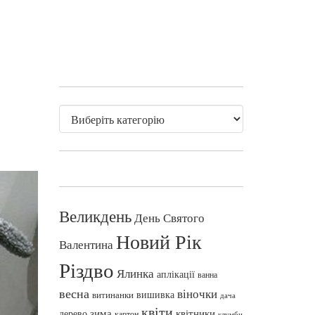
Великдень
День Святого
Новий Рік
Валентина
Різдво
Ялинка
аплікації
ванна
весна
віночки
вишивка
витинанки
дача
квіти
зима
квітники
дерево
картон
клумби