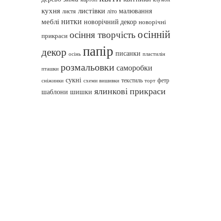
кухня
листівки
малювання
листя
літо
нитки
меблі
новорічний декор
новорічні
осінній
осіння творчість
прикраси
папір
декор
писанки
осінь
пластилін
розмальовки
саморобки
пташки
сукні
текстиль
фетр
сніжинки
схеми вишивки
торт
ялинкові прикраси
шаблони
шишки