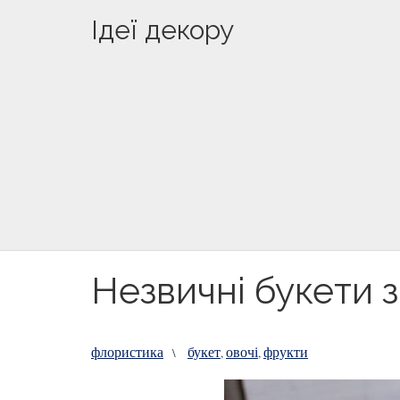
Ідеї декору
Незвичні букети з
флористика
букет
овочі
фрукти
\
,
,