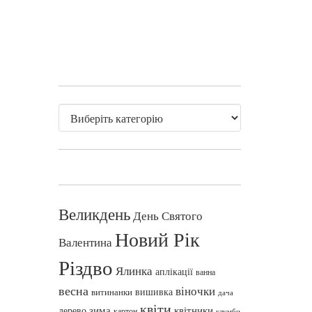
Великдень
День Святого
Новий Рік
Валентина
Різдво
Ялинка
аплікації
ванна
весна
віночки
вишивка
витинанки
дача
квіти
зима
квітники
дерево
картон
клумби