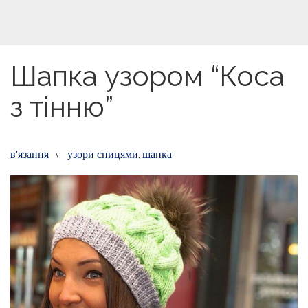
Шапка узором “Коса
з тінню”
в'язання
узори спицями
шапка
\
,