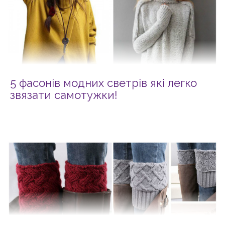
5 фасонів модних светрів які легко
звязати самотужки!