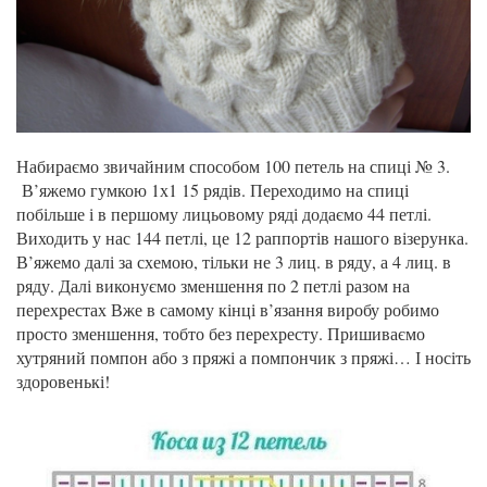
Набираємо звичайним способом 100 петель на спиці № 3.
В’яжемо гумкою 1х1 15 рядів. Переходимо на спиці
побільше і в першому лицьовому ряді додаємо 44 петлі.
Виходить у нас 144 петлі, це 12 раппортів нашого візерунка.
В’яжемо далі за схемою, тільки не 3 лиц. в ряду, а 4 лиц. в
ряду. Далі виконуємо зменшення по 2 петлі разом на
перехрестах Вже в самому кінці в’язання виробу робимо
просто зменшення, тобто без перехресту. Пришиваємо
хутряний помпон або з пряжі а помпончик з пряжі… І носіть
здоровенькі!