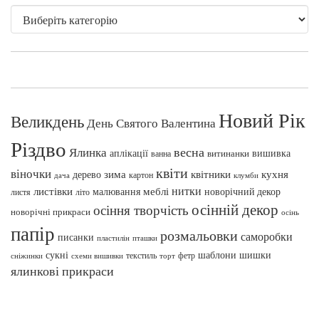
Новий Рік
Великдень
День Святого Валентина
Різдво
весна
Ялинка
аплікації
вишивка
витинанки
ванна
квіти
віночки
зима
квітники
кухня
дерево
картон
клумби
дача
нитки
меблі
листівки
малювання
новорічний декор
листя
літо
осінній декор
осіння творчість
новорічні прикраси
осінь
папір
розмальовки
саморобки
писанки
пташки
пластилін
сукні
шаблони
шишки
текстиль
фетр
сніжинки
схеми вишивки
торт
ялинкові прикраси