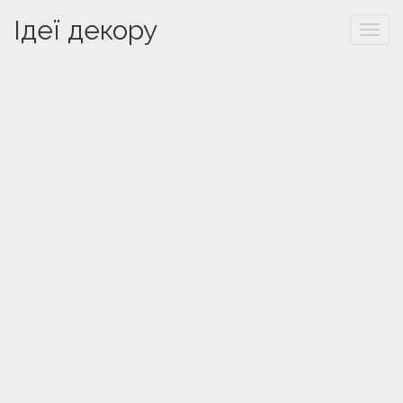
Ідеї декору
Togg
navi