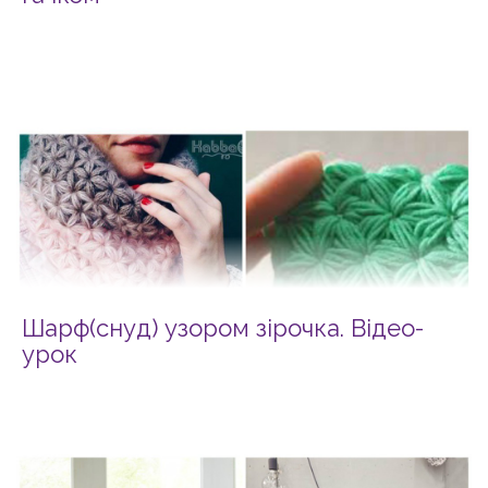
Шарф(снуд) узором зірочка. Відео-
урок