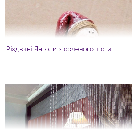
Різдвяні Янголи з соленого тіста