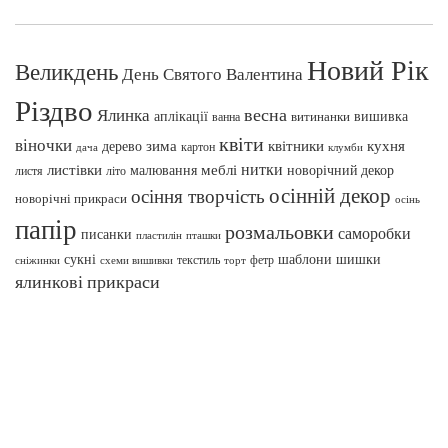
Новий Рік
Великдень
День Святого Валентина
Різдво
весна
Ялинка
аплікації
вишивка
витинанки
ванна
квіти
віночки
зима
квітники
кухня
дерево
картон
клумби
дача
нитки
меблі
листівки
малювання
новорічний декор
листя
літо
осінній декор
осіння творчість
новорічні прикраси
осінь
папір
розмальовки
саморобки
писанки
пташки
пластилін
сукні
шаблони
шишки
текстиль
фетр
сніжинки
схеми вишивки
торт
ялинкові прикраси