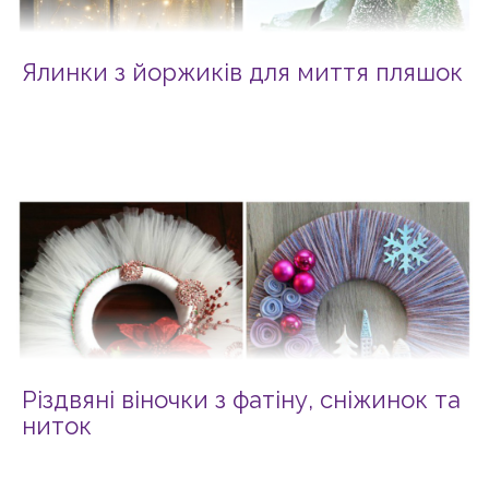
Ялинки з йоржиків для миття пляшок
Різдвяні віночки з фатіну, сніжинок та
ниток