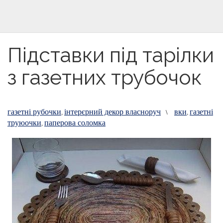
Підставки під тарілки
з газетних трубочок
газетні рубочки
інтерєрний декор власноруч
вки
газетні
,
\
,
труюочки
паперова соломка
,