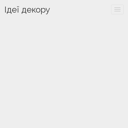
Ідеї декору
Togg
navi