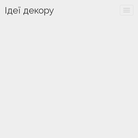
Ідеї декору
Togg
navi