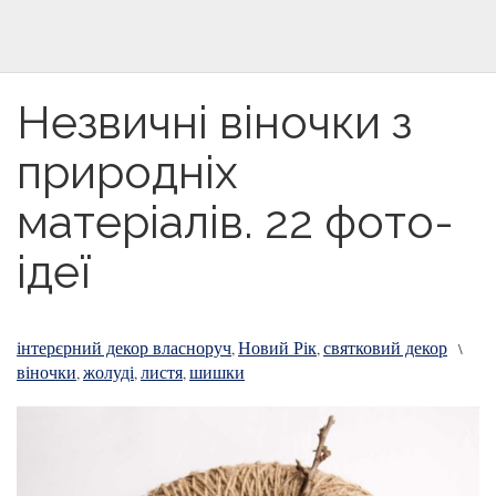
Незвичні віночки з
природніх
матеріалів. 22 фото-
ідеї
інтерєрний декор власноруч
Новий Рік
святковий декор
,
,
\
віночки
жолуді
листя
шишки
,
,
,