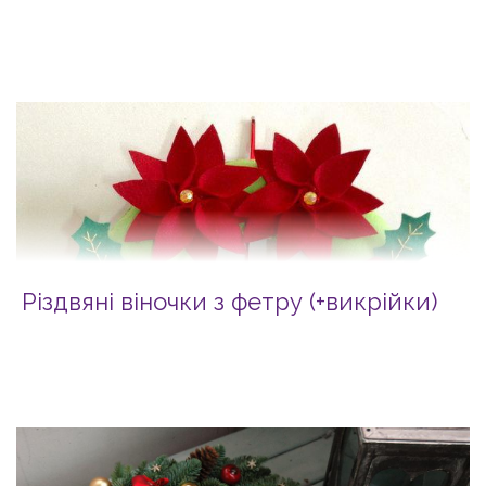
Різдвяні віночки з фетру (+викрійки)