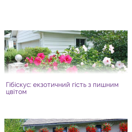
Гібіскус: екзотичний гість з пишним
цвітом