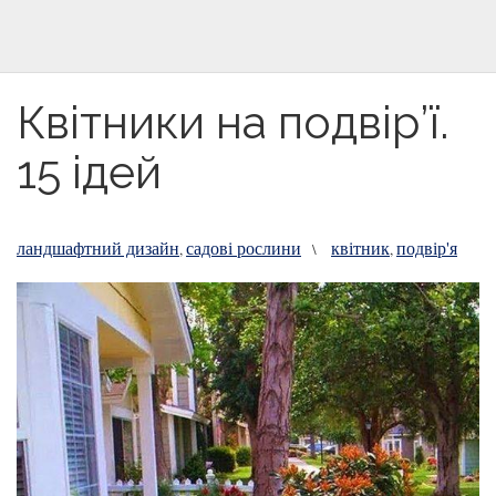
Квітники на подвір’ї.
15 ідей
ландшафтний дизайн
садові рослини
квітник
подвір'я
,
\
,