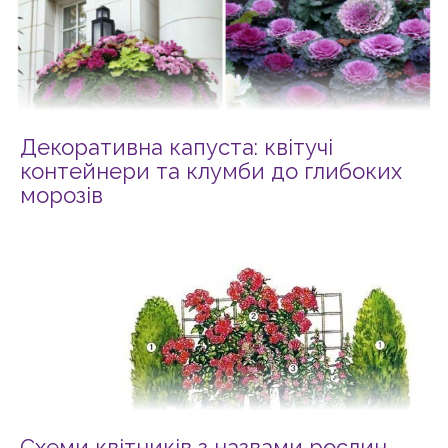
Декоративна капуста: квітучі
контейнери та клумби до глибоких
морозів
Схеми квітників з назвами рослин