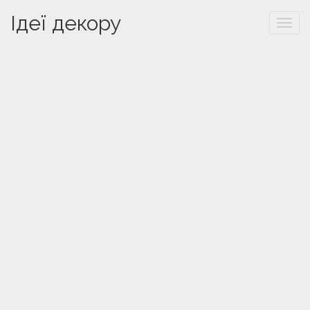
Ідеї декору
Togg
navi