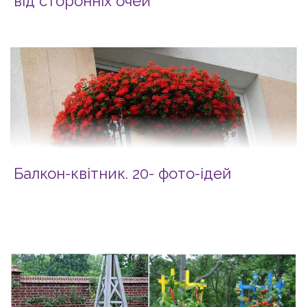
від сторонніх очей
Балкон-квітник. 20- фото-ідей