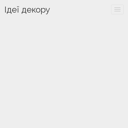
Ідеї декору
Togg
navi