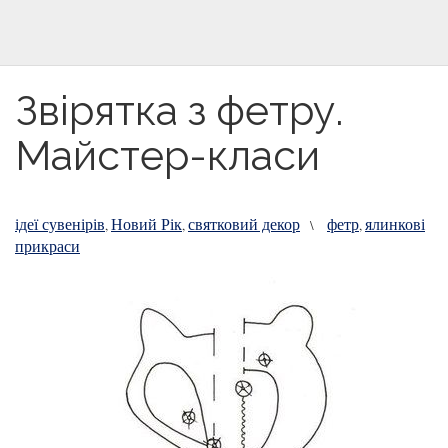
Звірятка з фетру.
Майстер-класи
ідеї сувенірів
Новий Рік
святковий декор
фетр
ялинкові
,
,
\
,
прикраси