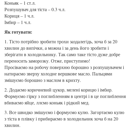
Коньяк – 1 ст.л.
Розпушувач для тіста – 0.3 ч.л.
Кориця – 1 ч.л.
Імбир – 1 ч.л.
Як готувати:
1. Тісто потрібно зробити трохи заздалегідь, хоча б за 20
хвилин до випічки, а можна і за день його зробити і
зберігати в холодильнику. Так само таке тісто дуже добре
переносить заморозку. Отже, приступимо!
Просіваємо на робочу поверхню борошно з розпушувачем і
натираємо зверху холодне вершкове масло. Пальцями
змішуємо борошно з маслом в крихту.
2. Додаємо коричневий цукор, мелені корицю і імбир.
Формуємо гірку з поглибленням в центрі і в це поглиблення
вбиваємо яйце, ллємо коньяк і рідкий мед.
3. Все швидко змішуємо і формуємо кулю. Загортаємо кулю
з тіста в плівку і прибираємо в холодильник хоча б на 20
хвилин.