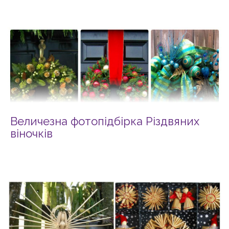
Величезна фотопідбірка Різдвяних
віночків