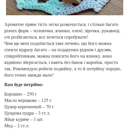
Ароматне пряне тісто легко розкочується, і стільки багато
різних форм – чоловічки, ялинки, олені, зірочки, рукавиці,
очі розбігаються, все хочеться спробувати!
Чим ще мені подобається таке печиво, що його можна
спекти відразу багато – на подарунки рідним і друзям,
співробітникам, можна повісити його на ялинку, воно
відмінно зберігається, і навіть без банок і коробок, просто
так. Рекомендую робити подвійну, а то й потрійну порцію,
його точно завжди мало!
Вам буде потрібно:
Борошно – 250 г
Масло вершкове – 125 г
Цукор коричневий – 70 г
Цукрова пудра – 3 ст.л.
Яйце куряче – 1 шт.
Мед – 2 ст.л.