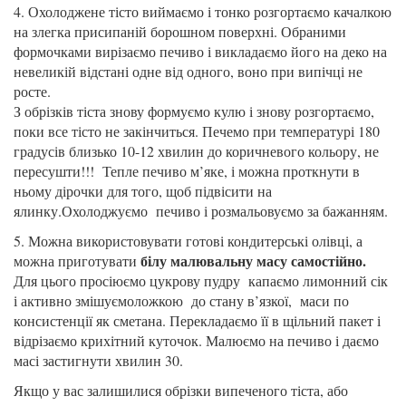
4. Охолоджене тісто виймаємо і тонко розгортаємо качалкою
на злегка присипаній борошном поверхні. Обраними
формочками вирізаємо печиво і викладаємо його на деко на
невеликій відстані одне від одного, воно при випічці не
росте.
З обрізків тіста знову формуємо кулю і знову розгортаємо,
поки все тісто не закінчиться. Печемо при температурі 180
градусів близько 10-12 хвилин до коричневого кольору, не
пересушти!!! Тепле печиво м’яке, і можна проткнути в
ньому дірочки для того, щоб підвісити на
ялинку.Охолоджуємо печиво і розмальовуємо за бажанням.
5. Можна використовувати готові кондитерські олівці, а
білу малювальну масу самостійно.
можна приготувати
Для цього просіюємо цукрову пудру капаємо лимонний сік
і активно змішуємоложкою до стану в’язкої, маси по
консистенції як сметана. Перекладаємо її в щільний пакет і
відрізаємо крихітний куточок. Малюємо на печиво і даємо
масі застигнути хвилин 30.
Якщо у вас залишилися обрізки випеченого тіста, або