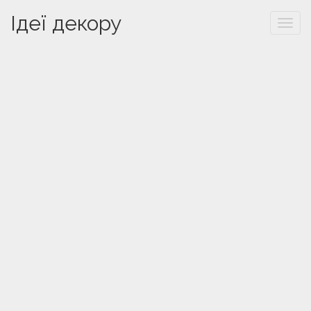
Ідеї декору
Togg
navi