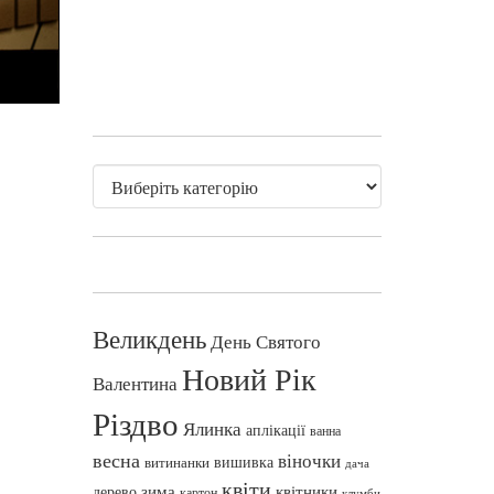
Великдень
День Святого
Новий Рік
Валентина
Різдво
Ялинка
аплікації
ванна
весна
віночки
вишивка
витинанки
дача
квіти
зима
квітники
дерево
картон
клумби