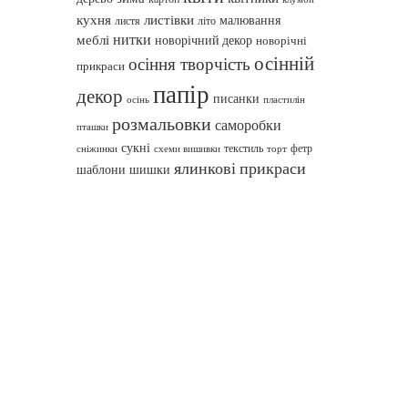
кухня
листівки
малювання
листя
літо
нитки
меблі
новорічний декор
новорічні
осінній
осіння творчість
прикраси
папір
декор
писанки
осінь
пластилін
розмальовки
саморобки
пташки
сукні
текстиль
фетр
сніжинки
схеми вишивки
торт
ялинкові прикраси
шаблони
шишки