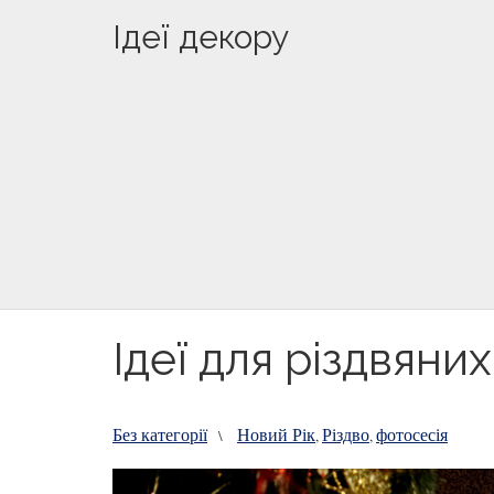
Ідеї декору
Ідеї для різдвяни
Без категорії
Новий Рік
Різдво
фотосесія
\
,
,