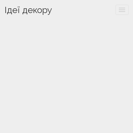
Ідеї декору
Togg
navi