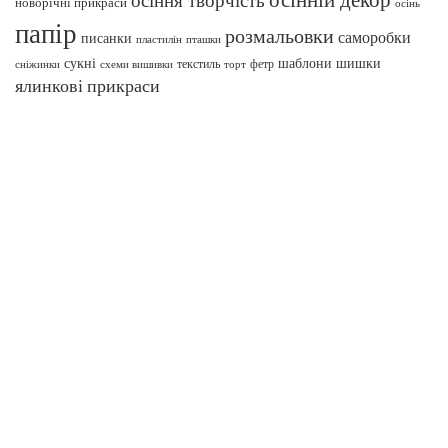
новорічні прикраси
осінь
папір
розмальовки
саморобки
писанки
пташки
пластилін
сукні
шаблони
шишки
текстиль
фетр
сніжинки
схеми вишивки
торт
ялинкові прикраси