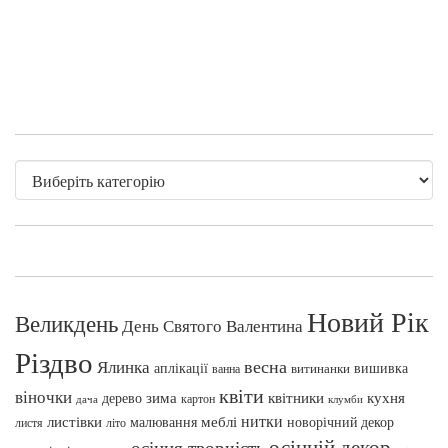
Новий Рік
Великдень
День Святого Валентина
Різдво
весна
Ялинка
аплікації
вишивка
витинанки
ванна
квіти
віночки
зима
квітники
кухня
дерево
картон
клумби
дача
нитки
меблі
листівки
малювання
новорічний декор
листя
літо
осінній декор
осіння творчість