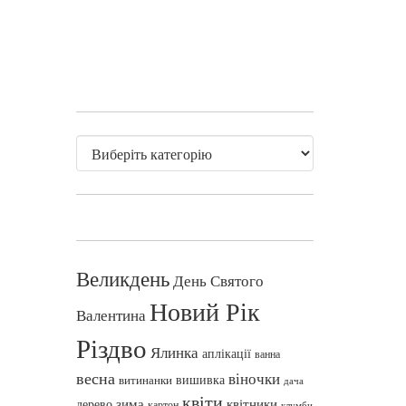
Великдень
День Святого
Новий Рік
Валентина
Різдво
Ялинка
аплікації
ванна
весна
віночки
вишивка
витинанки
дача
квіти
зима
квітники
дерево
картон
клумби