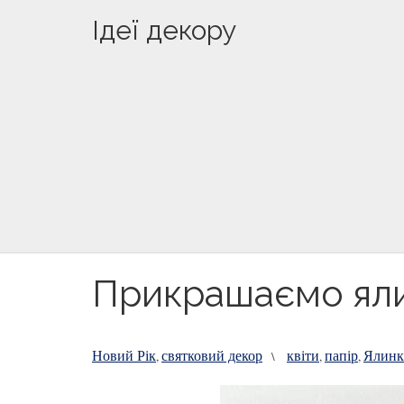
Ідеї декору
Прикрашаємо яли
Новий Рік
святковий декор
квіти
папір
Ялинк
,
\
,
,