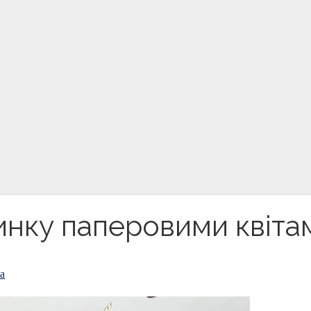
нку паперовими квіта
а