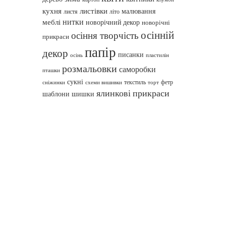
кухня
листівки
малювання
листя
літо
нитки
меблі
новорічний декор
новорічні
осінній
осіння творчість
прикраси
папір
декор
писанки
осінь
пластилін
розмальовки
саморобки
пташки
сукні
текстиль
фетр
сніжинки
схеми вишивки
торт
ялинкові прикраси
шаблони
шишки