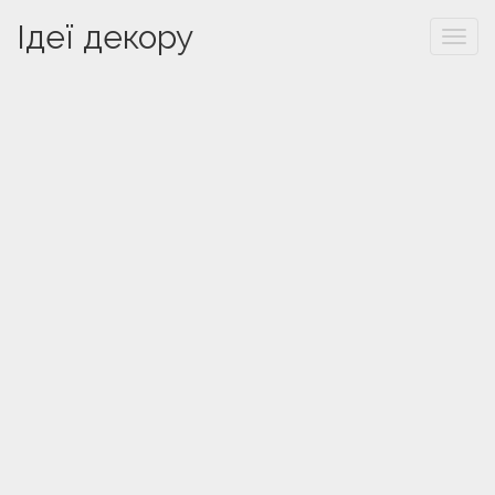
Ідеї декору
Togg
navi