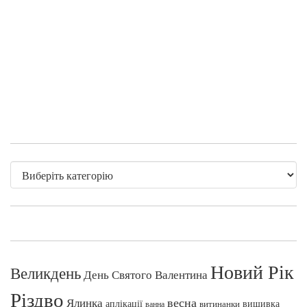
Новий Рік
Великдень
День Святого Валентина
Різдво
весна
Ялинка
аплікації
вишивка
витинанки
ванна