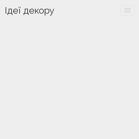
Ідеї декору
Togg
navi