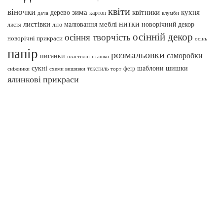
квіти
віночки
зима
квітники
кухня
дерево
картон
клумби
дача
нитки
меблі
листівки
малювання
новорічний декор
листя
літо
осінній декор
осіння творчість
новорічні прикраси
осінь
папір
розмальовки
саморобки
писанки
пташки
пластилін
сукні
шаблони
шишки
текстиль
фетр
сніжинки
схеми вишивки
торт
ялинкові прикраси