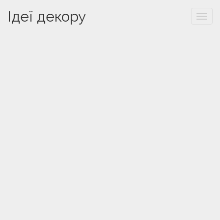
Ідеї декору
Togg
navi