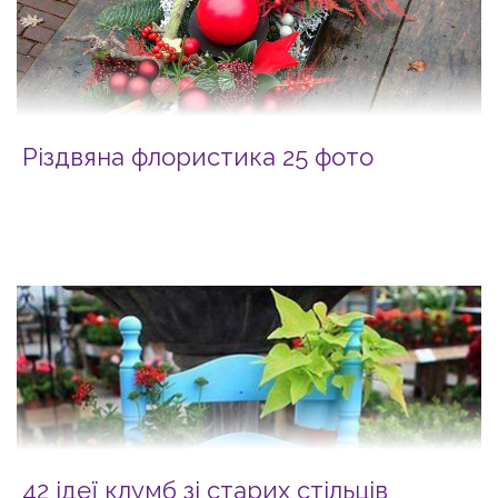
Різдвяна флористика 25 фото
42 ідеї клумб зі старих стільців