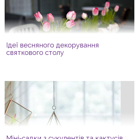
Ідеї весняного декорування
святкового столу
Міні-садки з сукулентів та кактусів.