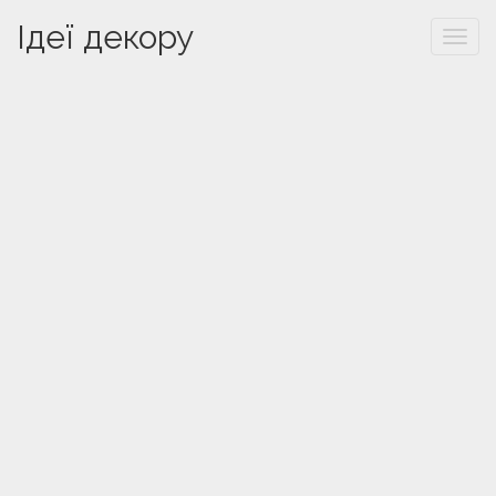
Ідеї декору
Togg
navi