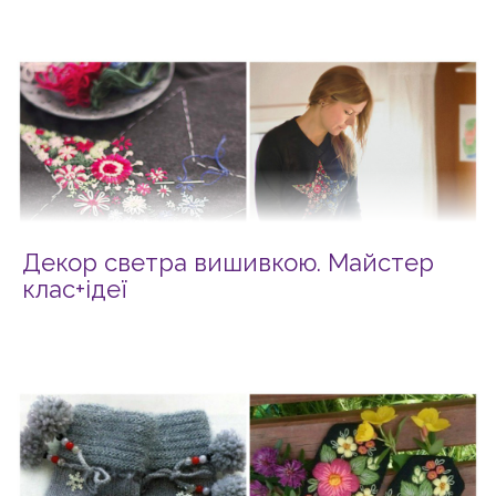
Декор светра вишивкою. Майстер
клас+ідеї