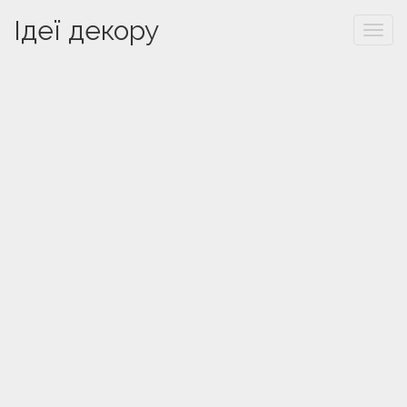
Ідеї декору
Togg
navi