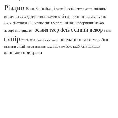
Різдво
весна
Ялинка
аплікації
вишивка
витинанки
ванна
квіти
віночки
зима
квітники
кухня
дерево
картон
клумби
дача
нитки
меблі
листівки
малювання
новорічний декор
листя
літо
осінній декор
осіння творчість
новорічні прикраси
осінь
папір
розмальовки
саморобки
писанки
пташки
пластилін
сукні
шаблони
шишки
текстиль
фетр
сніжинки
схеми вишивки
торт
ялинкові прикраси