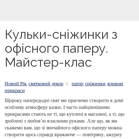
Кульки-сніжинки з
офісного паперу.
Майстер-клас
Новий Рік
святковий декор
папір
сніжинки
яликові
,
\
,
,
прикраси
Щороку напередодні свят ми прагнемо створити в домі
особливу атмосферу казки. І часто найціннішими
прикрасами стають не ті, що куплені в магазині, а ті, що
зроблені з любов’ю власними руками. Але що, як ми
скажемо вам, що зі звичайного офісного паперу можна
створити щось справді вражаюче — повітряну, ажурну