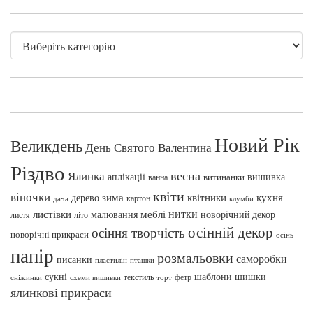
Новий Рік
Великдень
День Святого Валентина
Різдво
весна
Ялинка
аплікації
вишивка
витинанки
ванна
квіти
віночки
зима
квітники
кухня
дерево
картон
клумби
дача
нитки
меблі
листівки
малювання
новорічний декор
листя
літо
осінній декор
осіння творчість
новорічні прикраси
осінь
папір
розмальовки
саморобки
писанки
пташки
пластилін
сукні
шаблони
шишки
текстиль
фетр
сніжинки
схеми вишивки
торт
ялинкові прикраси