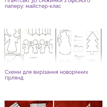
Гігантські 3D сніжинки з офісного
паперу: майстер-клас
Схеми для вирізання новорічних
гірлянд