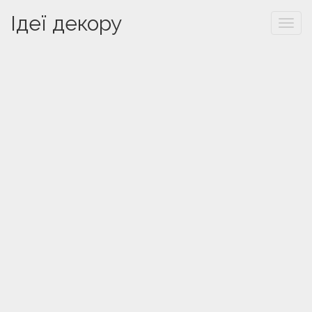
Ідеї декору
Togg
navi