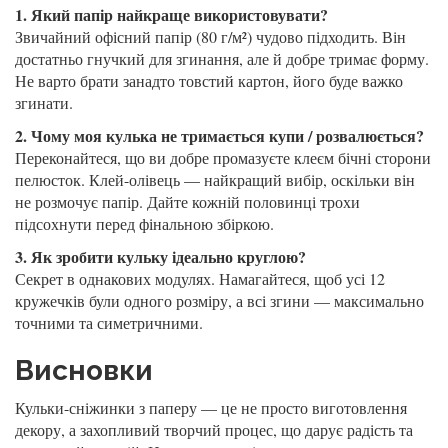
1. Який папір найкраще використовувати?
Звичайний офісний папір (80 г/м²) чудово підходить. Він
достатньо гнучкий для згинання, але й добре тримає форму.
Не варто брати занадто товстий картон, його буде важко
згинати.
2. Чому моя кулька не тримається купи / розвалюється?
Переконайтеся, що ви добре промазуєте клеєм бічні сторони
пелюсток. Клей-олівець — найкращий вибір, оскільки він
не розмочує папір. Дайте кожній половинці трохи
підсохнути перед фінальною збіркою.
3. Як зробити кульку ідеально круглою?
Секрет в однакових модулях. Намагайтеся, щоб усі 12
кружечків були одного розміру, а всі згини — максимально
точними та симетричними.
Висновки
Кульки-сніжинки з паперу — це не просто виготовлення
декору, а захопливий творчий процес, що дарує радість та