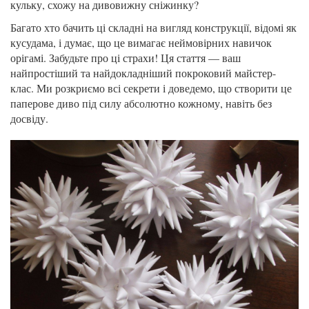
кульку, схожу на дивовижну сніжинку?
Багато хто бачить ці складні на вигляд конструкції, відомі як
кусудама, і думає, що це вимагає неймовірних навичок
орігамі. Забудьте про ці страхи! Ця стаття — ваш
найпростіший та найдокладніший покроковий майстер-
клас. Ми розкриємо всі секрети і доведемо, що створити це
паперове диво під силу абсолютно кожному, навіть без
досвіду.