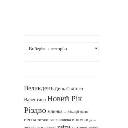
Великдень
День Святого
Новий Рік
Валентина
Різдво
Ялинка
аплікації
ванна
весна
віночки
вишивка
витинанки
дача
квіти
зима
квітники
дерево
картон
клумби