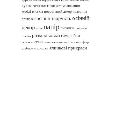
кухня
листівки
малювання
листя
літо
нитки
меблі
новорічний декор
новорічні
осінній
осіння творчість
прикраси
папір
декор
писанки
осінь
пластилін
розмальовки
саморобки
пташки
сукні
текстиль
фетр
сніжинки
схеми вишивки
торт
ялинкові прикраси
шаблони
шишки