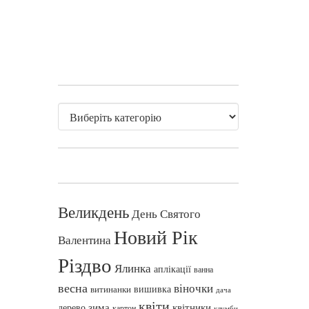
Великдень
День Святого
Новий Рік
Валентина
Різдво
Ялинка
аплікації
ванна
весна
віночки
вишивка
витинанки
дача
квіти
зима
квітники
дерево
картон
клумби