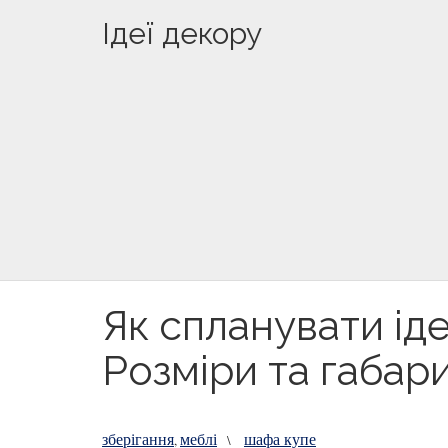
Ідеї декору
Як спланувати ід
Розміри та габари
зберігання
меблі
шафа купе
,
\