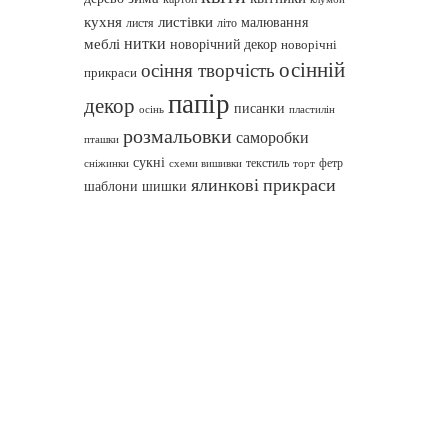
кухня
листівки
малювання
листя
літо
нитки
меблі
новорічний декор
новорічні
осінній
осіння творчість
прикраси
папір
декор
писанки
осінь
пластилін
розмальовки
саморобки
пташки
сукні
текстиль
фетр
сніжинки
схеми вишивки
торт
ялинкові прикраси
шаблони
шишки