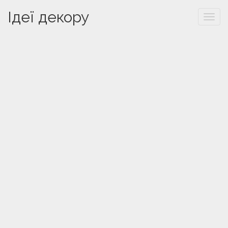
Ідеї декору
Togg
navi