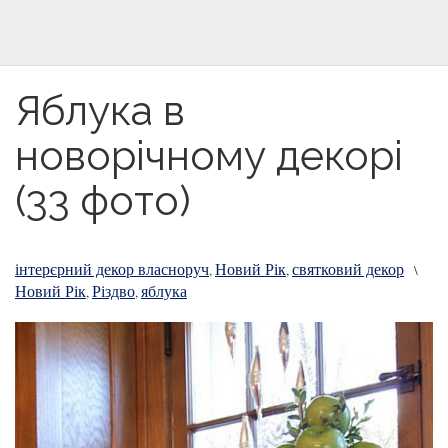
Яблука в
новорічному декорі
(33 фото)
інтерєрний декор власноруч
Новий Рік
святковий декор
,
,
\
Новий Рік
Різдво
яблука
,
,