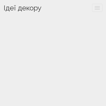
Ідеї декору
Togg
navi