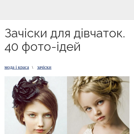
Зачіски для дівчаток.
40 фото-ідей
мода і краса
зачіски
\