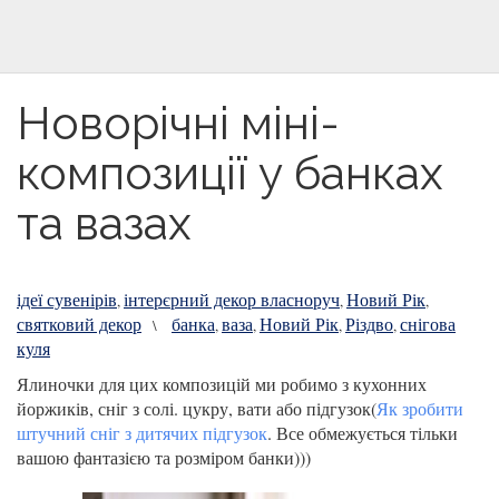
Новорічні міні-
композиції у банках
та вазах
ідеї сувенірів
інтерєрний декор власноруч
Новий Рік
,
,
,
святковий декор
банка
ваза
Новий Рік
Різдво
снігова
\
,
,
,
,
куля
Ялиночки для цих композицій ми робимо з кухонних
йоржиків, сніг з солі. цукру, вати або підгузок(
Як зробити
штучний сніг з дитячих підгузок
. Все обмежується тільки
вашою фантазією та розміром банки)))