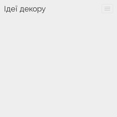
Ідеї декору
Togg
navi