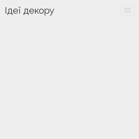
Ідеї декору
Togg
navi