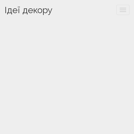
Ідеї декору
Togg
navi