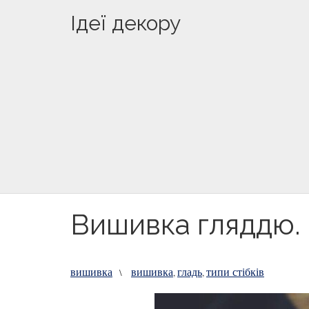
Ідеї декору
Вишивка гляддю. 
вишивка
вишивка
гладь
типи стібків
\
,
,