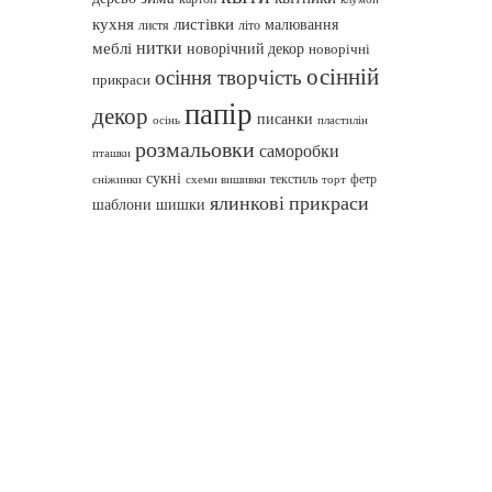
кухня
листівки
малювання
листя
літо
нитки
меблі
новорічний декор
новорічні
осінній
осіння творчість
прикраси
папір
декор
писанки
осінь
пластилін
розмальовки
саморобки
пташки
сукні
текстиль
фетр
сніжинки
схеми вишивки
торт
ялинкові прикраси
шаблони
шишки