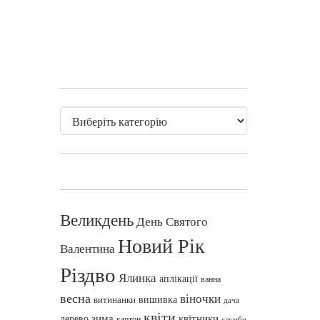
Великдень
День Святого
Новий Рік
Валентина
Різдво
Ялинка
аплікації
ванна
весна
віночки
вишивка
витинанки
дача
квіти
зима
квітники
дерево
картон
клумби