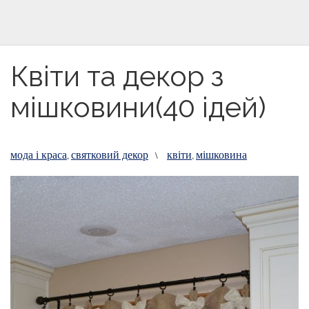
Квіти та декор з
мішковини(40 ідей)
мода і краса
святковий декор
квіти
мішковина
,
\
,