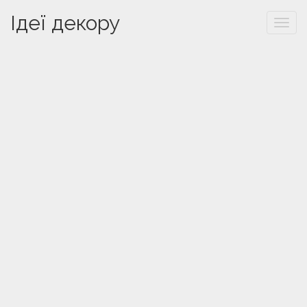
Ідеї декору
Togg
navi