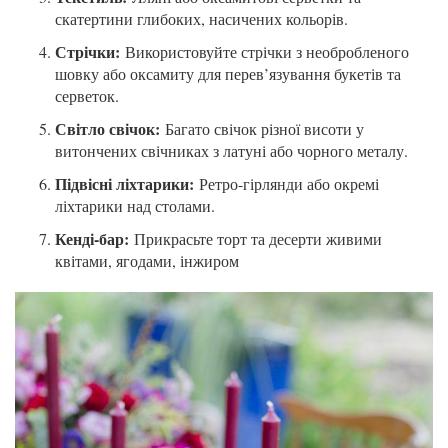
скатертини глибоких, насичених кольорів.
Стрічки:
Використовуйте стрічки з необробленого
шовку або оксамиту для перев’язування букетів та
серветок.
Світло свічок:
Багато свічок різної висоти у
витончених свічниках з латуні або чорного металу.
Підвісні ліхтарики:
Ретро-гірлянди або окремі
ліхтарики над столами.
Кенді-бар:
Прикрасьте торт та десерти живими
квітами, ягодами, інжиром