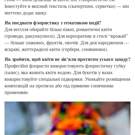
Інвестуйте в якісний текстиль (скатертини, серветки) — він
миттєво додає шику.
Як поєднати флористику з тематикою події?
Для весілля обирайте більш ніжні, романтичні квіти
(троянди, ранункулюси). Для корпоративу в стилі “врожай”
— більше злакових, фруктів, овочів. Для дня народження —
яскраві, життєрадісні квіти (гербери, соняшники).
Як зробити, щоб квіти не зів’яли протягом усього заходу?
Професійні флористи використовують флористичну губку
(оазис), яка живить квіти водою. Для букетів у вазах
використовуйте спеціальні підкормки. Уникайте розміщення
композицій на протягах або під прямими сонячними
променями.