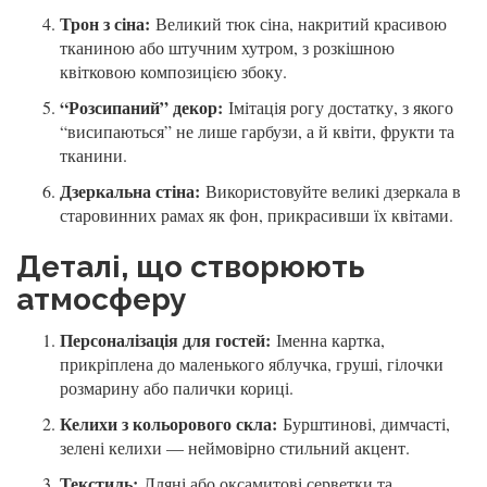
Трон з сіна:
Великий тюк сіна, накритий красивою
тканиною або штучним хутром, з розкішною
квітковою композицією збоку.
“Розсипаний” декор:
Імітація рогу достатку, з якого
“висипаються” не лише гарбузи, а й квіти, фрукти та
тканини.
Дзеркальна стіна:
Використовуйте великі дзеркала в
старовинних рамах як фон, прикрасивши їх квітами.
Деталі, що створюють
атмосферу
Персоналізація для гостей:
Іменна картка,
прикріплена до маленького яблучка, груші, гілочки
розмарину або палички кориці.
Келихи з кольорового скла:
Бурштинові, димчасті,
зелені келихи — неймовірно стильний акцент.
Текстиль:
Лляні або оксамитові серветки та