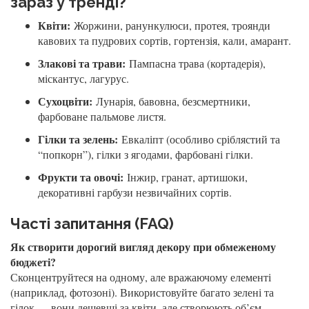
зараз у тренді?
Квіти:
Жоржини, ранункулюси, протея, троянди
кавових та пудрових сортів, гортензія, кали, амарант.
Злакові та трави:
Пампасна трава (кортадерія),
міскантус, лагурус.
Сухоцвіти:
Лунарія, бавовна, безсмертники,
фарбоване пальмове листя.
Гілки та зелень:
Евкаліпт (особливо сріблястий та
“попкорн”), гілки з ягодами, фарбовані гілки.
Фрукти та овочі:
Інжир, гранат, артишоки,
декоративні гарбузи незвичайних сортів.
Часті запитання (FAQ)
Як створити дорогий вигляд декору при обмеженому
бюджеті?
Сконцентруйтеся на одному, але вражаючому елементі
(наприклад, фотозоні). Використовуйте багато зелені та
гілок — вони дешевші за квіти, але створюють об’єм.