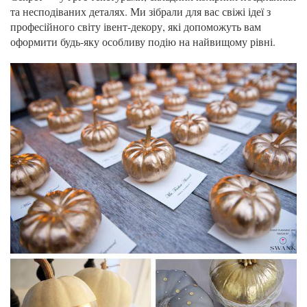
та несподіваних деталях. Ми зібрали для вас свіжі ідеї з
професійного світу івент-декору, які допоможуть вам
оформити будь-яку особливу подію на найвищому рівні.