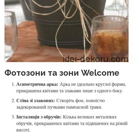
Фотозони та зони Welcome
Асиметрична арка:
Арка не ідеально круглої форми,
прикрашена квітами та злаками лише з одного боку.
Стіна зі злакових:
Створіть фон, повністю
задекорований пучками пампасной трави.
Інсталяція з обручів:
Кілька великих металевих
обручів, прикрашених квітами та підвішених на різній
висоті.