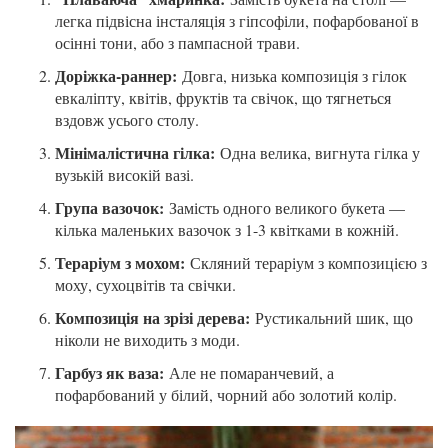
легка підвісна інсталяція з гіпсофіли, пофарбованої в
осінні тони, або з пампасной трави.
Доріжка-раннер:
Довга, низька композиція з гілок
евкаліпту, квітів, фруктів та свічок, що тягнеться
вздовж усього столу.
Мінімалістична гілка:
Одна велика, вигнута гілка у
вузькій високій вазі.
Група вазочок:
Замість одного великого букета —
кілька маленьких вазочок з 1-3 квітками в кожній.
Тераріум з мохом:
Скляний тераріум з композицією з
моху, сухоцвітів та свічки.
Композиція на зрізі дерева:
Рустикальний шик, що
ніколи не виходить з моди.
Гарбуз як ваза:
Але не помаранчевий, а
пофарбований у білий, чорний або золотий колір.