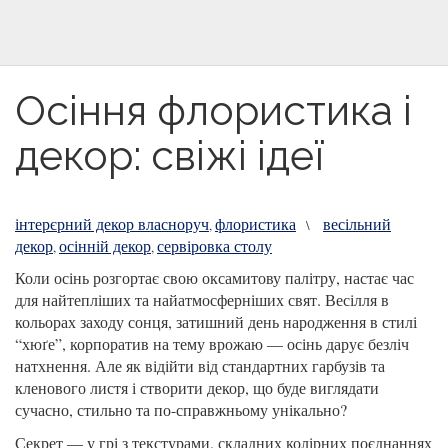
Осіння флористика і
декор: свіжі ідеї
інтерєрний декор власноруч
флористика
весільний
,
\
декор
осінній декор
сервіровка столу
,
,
Коли осінь розгортає свою оксамитову палітру, настає час
для найтепліших та найатмосферніших свят. Весілля в
кольорах заходу сонця, затишний день народження в стилі
“хюґе”, корпоратив на тему врожаю — осінь дарує безліч
натхнення. Але як відійти від стандартних гарбузів та
кленового листя і створити декор, що буде виглядати
сучасно, стильно та по-справжньому унікально?
Секрет — у грі з текстурами, складних колірних поєднаннях