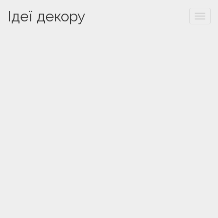
Ідеї декору
Togg
navi