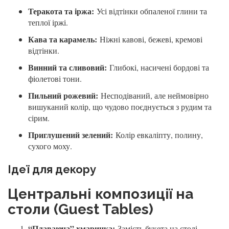
Теракота та іржа:
Усі відтінки обпаленої глини та
теплої іржі.
Кава та карамель:
Ніжні кавові, бежеві, кремові
відтінки.
Винний та сливовий:
Глибокі, насичені бордові та
фіолетові тони.
Пильний рожевий:
Несподіваний, але неймовірно
вишуканий колір, що чудово поєднується з рудим та
сірим.
Приглушений зелений:
Колір евкаліпту, полину,
сухого моху.
Ідеї для декору
Центральні композиції на
столи (Guest Tables)
“Плаваюча” хмаринка:
Замість букета на столі —