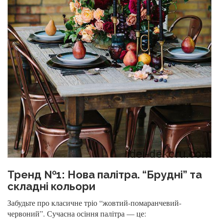
Тренд №1: Нова палітра. “Брудні” та
складні кольори
Забудьте про класичне тріо “жовтий-помаранчевий-
червоний”. Сучасна осіння палітра — це: