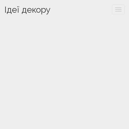
Ідеї декору
Togg
navi