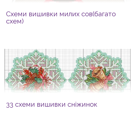
Схеми вишивки милих сов(багато
схем)
33 схеми вишивки сніжинок