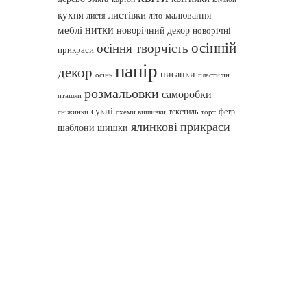
кухня
листівки
малювання
листя
літо
нитки
меблі
новорічний декор
новорічні
осінній
осіння творчість
прикраси
папір
декор
писанки
осінь
пластилін
розмальовки
саморобки
пташки
сукні
текстиль
фетр
сніжинки
схеми вишивки
торт
ялинкові прикраси
шаблони
шишки