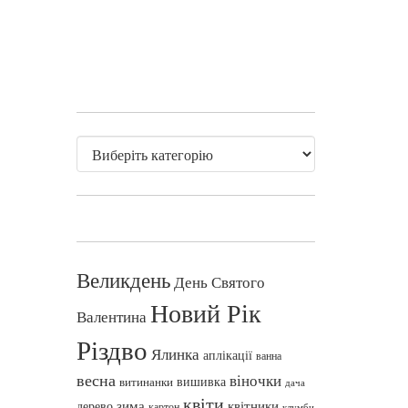
Великдень
День Святого
Новий Рік
Валентина
Різдво
Ялинка
аплікації
ванна
весна
віночки
вишивка
витинанки
дача
квіти
зима
квітники
дерево
картон
клумби