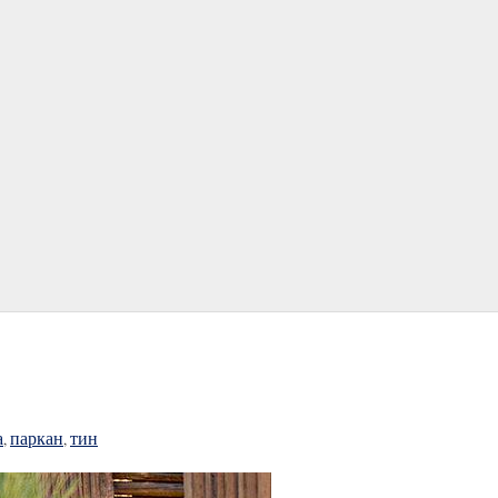
а
паркан
тин
,
,