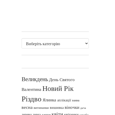
Великдень
День Святого
Новий Рік
Валентина
Різдво
Ялинка
аплікації
ванна
весна
віночки
вишивка
витинанки
дача
квіти
зима
квітники
дерево
картон
клумби