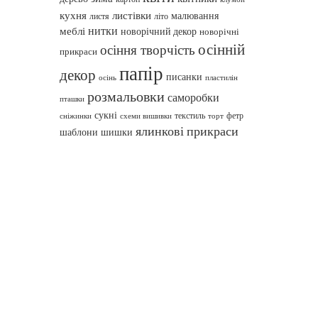
кухня
листівки
малювання
листя
літо
нитки
меблі
новорічний декор
новорічні
осінній
осіння творчість
прикраси
папір
декор
писанки
осінь
пластилін
розмальовки
саморобки
пташки
сукні
текстиль
фетр
сніжинки
схеми вишивки
торт
ялинкові прикраси
шаблони
шишки