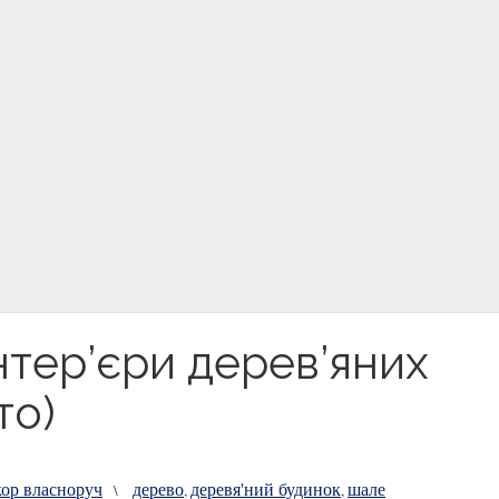
тер’єри дерев’яних
то)
кор власноруч
дерево
деревя'ний будинок
шале
\
,
,