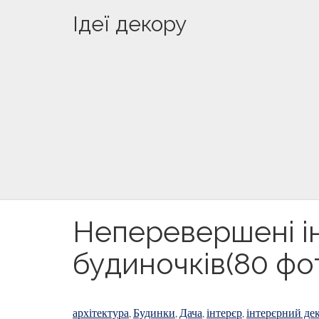
Ідеї декору
Неперевершені ін
будиночків(80 фо
архітектура
Будинки
Дача
інтерєр
інтерєрний де
,
,
,
,