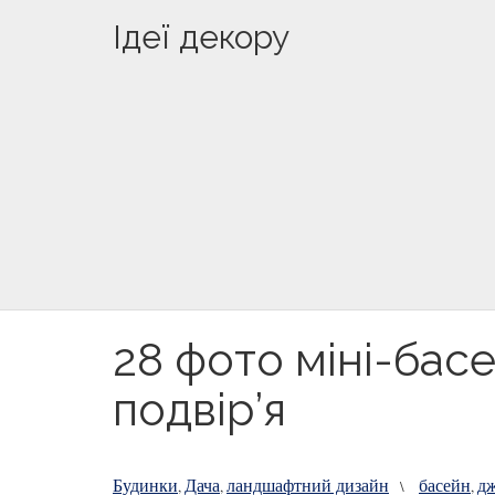
Ідеї декору
28 фото міні-бас
подвір’я
Будинки
Дача
ландшафтний дизайн
басейн
дж
,
,
\
,