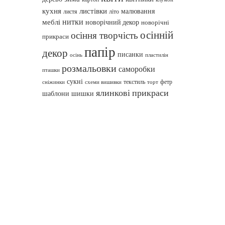
кухня
листівки
малювання
листя
літо
нитки
меблі
новорічний декор
новорічні
осінній
осіння творчість
прикраси
папір
декор
писанки
осінь
пластилін
розмальовки
саморобки
пташки
сукні
текстиль
фетр
сніжинки
схеми вишивки
торт
ялинкові прикраси
шаблони
шишки