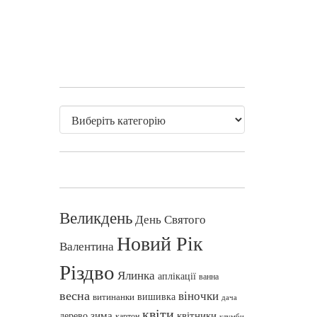
Великдень
День Святого
Новий Рік
Валентина
Різдво
Ялинка
аплікації
ванна
весна
віночки
вишивка
витинанки
дача
квіти
зима
квітники
дерево
картон
клумби