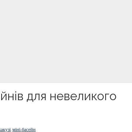
ейнів для невеликого
акузі
міні-басейн
,