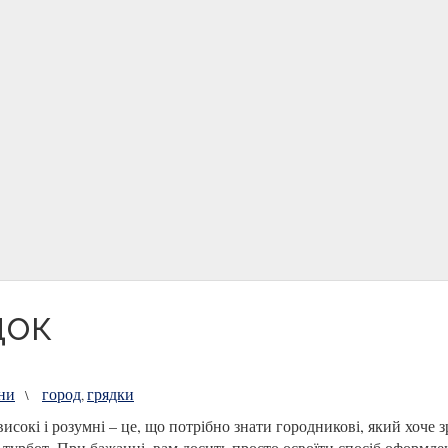
док
ини
город
грядки
\
,
исокі і розумні – це, що потрібно знати городникові, який хоче 
турбот. При бажанні, вам досить просто освоїти спосіб оформле