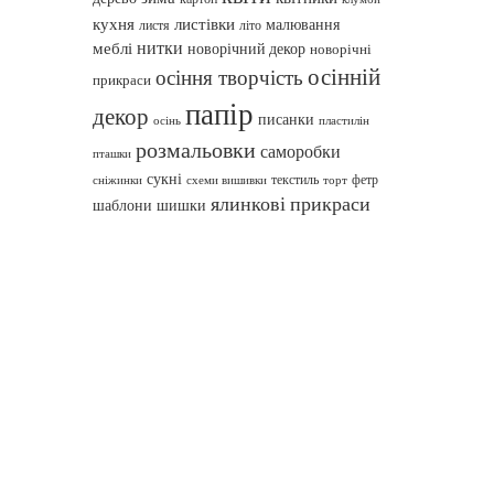
кухня
листівки
малювання
листя
літо
нитки
меблі
новорічний декор
новорічні
осінній
осіння творчість
прикраси
папір
декор
писанки
осінь
пластилін
розмальовки
саморобки
пташки
сукні
текстиль
фетр
сніжинки
схеми вишивки
торт
ялинкові прикраси
шаблони
шишки