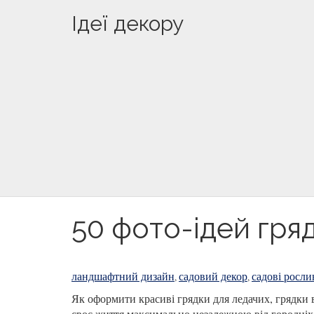
Ідеї декору
50 фото-ідей гря
ландшафтний дизайн
садовий декор
садові росл
,
,
Як оформити красиві грядки для ледачих, грядки в
своє життя максимально незалежною від городніх 