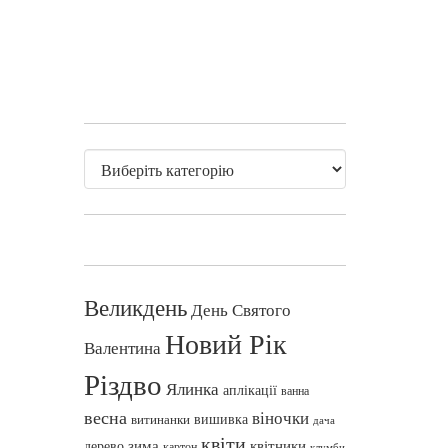
Великдень
День Святого
Новий Рік
Валентина
Різдво
Ялинка
аплікації
ванна
весна
віночки
вишивка
витинанки
дача
квіти
зима
квітники
дерево
картон
клумби