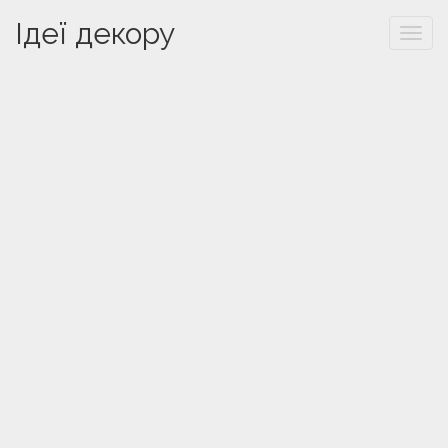
Ідеї декору
Togg
navi