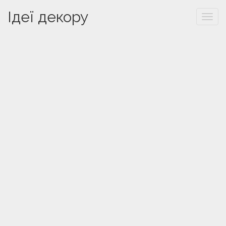
Ідеї декору
Togg
navi