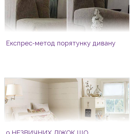
Експрес-метод порятунку дивану
9 НЕЗВИЧНИХ ЛІЖОК ЩО