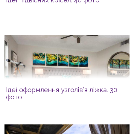
Ідеї підвісних крісел. 40 фото
Ідеї оформлення узголів’я ліжка. 30
фото