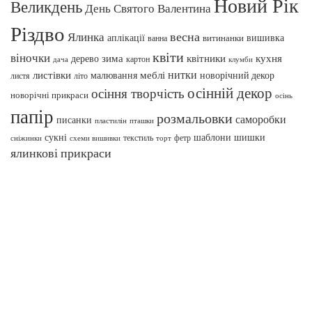
Новий Рік
Великдень
День Святого Валентина
Різдво
весна
Ялинка
аплікації
вишивка
витинанки
ванна
квіти
віночки
зима
квітники
кухня
дерево
картон
клумби
дача
нитки
меблі
листівки
малювання
новорічний декор
листя
літо
осінній декор
осіння творчість
новорічні прикраси
осінь
папір
розмальовки
саморобки
писанки
пташки
пластилін
сукні
шаблони
шишки
текстиль
фетр
сніжинки
схеми вишивки
торт
ялинкові прикраси