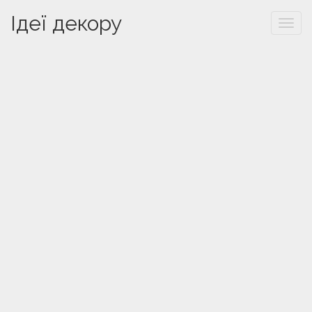
Ідеї декору
Togg
navi