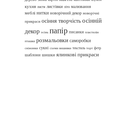
кухня
листівки
малювання
листя
літо
нитки
меблі
новорічний декор
новорічні
осінній
осіння творчість
прикраси
папір
декор
писанки
осінь
пластилін
розмальовки
саморобки
пташки
сукні
текстиль
фетр
сніжинки
схеми вишивки
торт
ялинкові прикраси
шаблони
шишки