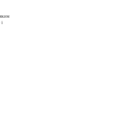
 яким
 і