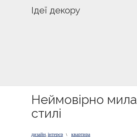
Ідеї декору
Неймовірно мила 
стилі
дизайн
інтерєр
квартира
,
\