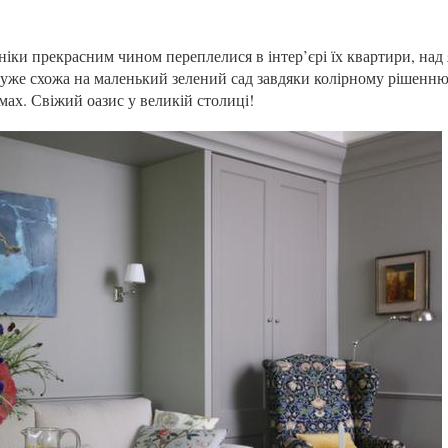
аніки прекрасним чином переплелися в інтер’єрі їх квартири, над
уже схожа на маленький зелений сад завдяки колірному рішенню
ах. Свіжий оазис у великій столиці!