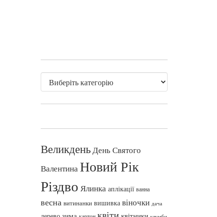
Великдень
День Святого
Новий Рік
Валентина
Різдво
Ялинка
аплікації
ванна
весна
віночки
вишивка
витинанки
дача
квіти
зима
квітники
дерево
картон
клумби