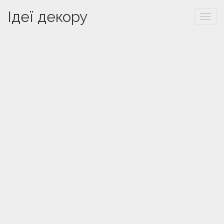
Ідеї декору
Togg
navi