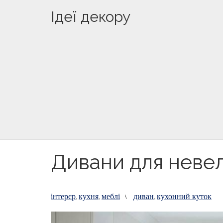
Ідеї декору
Дивани для невел
інтерєр
кухня
меблі
диван
кухонний куток
,
,
\
,