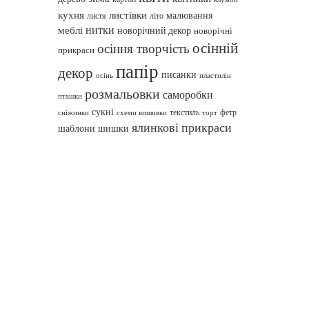
кухня
листівки
малювання
листя
літо
нитки
меблі
новорічний декор
новорічні
осінній
осіння творчість
прикраси
папір
декор
писанки
осінь
пластилін
розмальовки
саморобки
пташки
сукні
текстиль
фетр
сніжинки
схеми вишивки
торт
ялинкові прикраси
шаблони
шишки