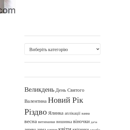
Великдень
День Святого
Новий Рік
Валентина
Різдво
Ялинка
аплікації
ванна
весна
віночки
вишивка
витинанки
дача
квіти
зима
квітники
дерево
картон
клумби