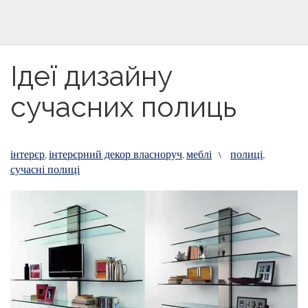
Ідеї дизайну
сучасних полиць
інтерєр
інтерєрний декор власноруч
меблі
полиці
,
,
\
,
сучасні полиці