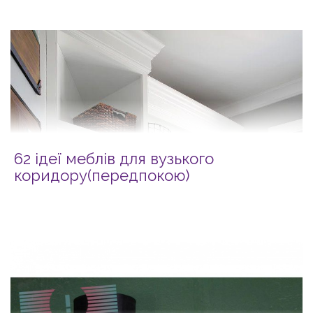
62 ідеї меблів для вузького
коридору(передпокою)