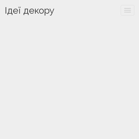
Ідеї декору
Togg
navi